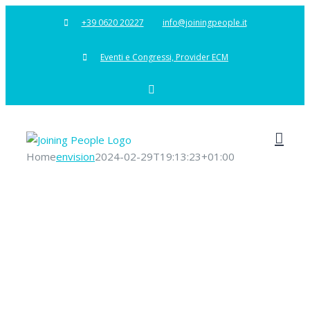
Salta
+39 0620 20227
info@joiningpeople.it
al
contenuto
Eventi e Congressi, Provider ECM
YouTube
Home
envision
2024-02-29T19:13:23+01:00