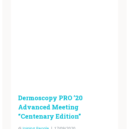
Dermoscopy PRO ’20
Advanced Meeting
“Centenary Edition”
di
Joining People
|
17/09/2020